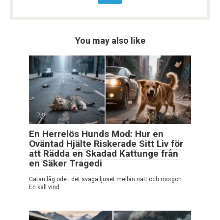
You may also like
Djur
0
69
En Herrelös Hunds Mod: Hur en
Oväntad Hjälte Riskerade Sitt Liv för
att Rädda en Skadad Kattunge från
en Säker Tragedi
Gatan låg öde i det svaga ljuset mellan natt och morgon.
En kall vind