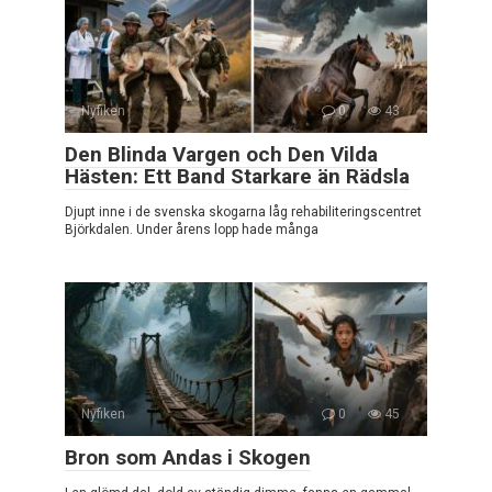
Nyfiken
0
43
Den Blinda Vargen och Den Vilda
Hästen: Ett Band Starkare än Rädsla
Djupt inne i de svenska skogarna låg rehabiliteringscentret
Björkdalen. Under årens lopp hade många
Nyfiken
0
45
Bron som Andas i Skogen