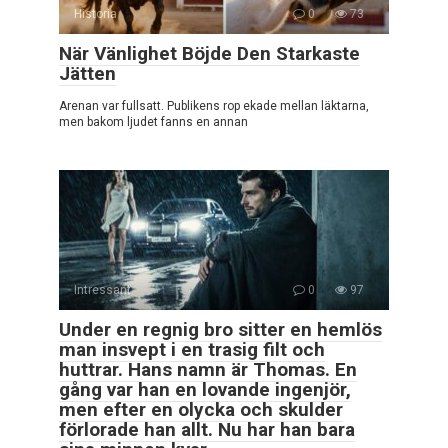
Historia
0
73
När Vänlighet Böjde Den Starkaste
Jätten
Arenan var fullsatt. Publikens rop ekade mellan läktarna,
men bakom ljudet fanns en annan
Intressant
0
97
Under en regnig bro sitter en hemlös
man insvept i en trasig filt och
huttrar. Hans namn är Thomas. En
gång var han en lovande ingenjör,
men efter en olycka och skulder
förlorade han allt. Nu har han bara