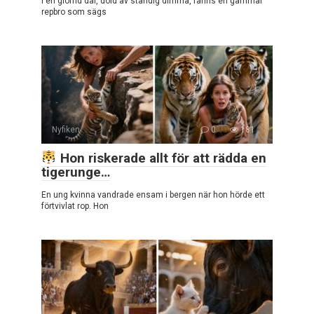
I en glömd dal, dold av ständig dimma, fanns en gammal
repbro som sägs
Nyfiken
0
181
Hon riskerade allt för att rädda en
tigerunge…
En ung kvinna vandrade ensam i bergen när hon hörde ett
förtvivlat rop. Hon