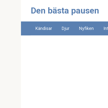
Skip
Den bästa pausen
to
content
Kändisar
Djur
Nyfiken
In