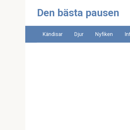
Skip
Den bästa pausen
to
content
Kändisar
Djur
Nyfiken
In