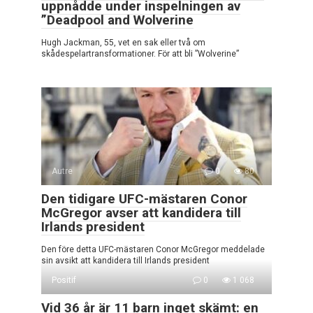
uppnådde under inspelningen av
”Deadpool and Wolverine
Hugh Jackman, 55, vet en sak eller två om
skådespelartransformationer. För att bli ”Wolverine”
Autre
0
80
Den tidigare UFC-mästaren Conor
McGregor avser att kandidera till
Irlands president
Den före detta UFC-mästaren Conor McGregor meddelade
sin avsikt att kandidera till Irlands president
Positif
0
1 068
Vid 36 år är 11 barn inget skämt: en