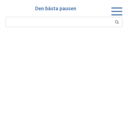
Skip
Den bästa pausen
to
content
Search: