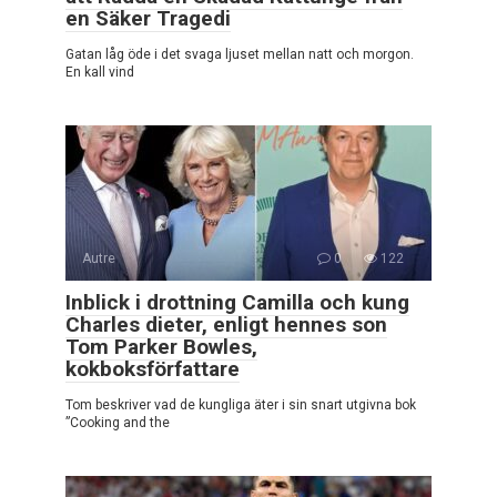
en Säker Tragedi
Gatan låg öde i det svaga ljuset mellan natt och morgon.
En kall vind
Autre
0
122
Inblick i drottning Camilla och kung
Charles dieter, enligt hennes son
Tom Parker Bowles,
kokboksförfattare
Tom beskriver vad de kungliga äter i sin snart utgivna bok
”Cooking and the