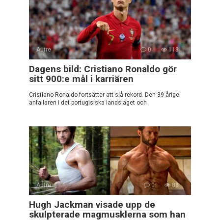
Autre
0
118
Dagens bild: Cristiano Ronaldo gör
sitt 900:e mål i karriären
Cristiano Ronaldo fortsätter att slå rekord. Den 39-årige
anfallaren i det portugisiska landslaget och
Autre
0
88
Hugh Jackman visade upp de
skulpterade magmusklerna som han