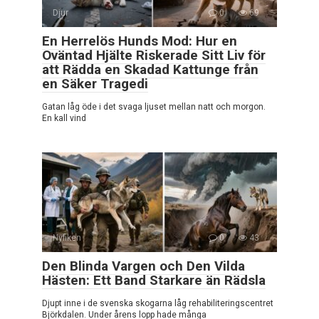
Djur
0
69
En Herrelös Hunds Mod: Hur en
Oväntad Hjälte Riskerade Sitt Liv för
att Rädda en Skadad Kattunge från
en Säker Tragedi
Gatan låg öde i det svaga ljuset mellan natt och morgon.
En kall vind
Nyfiken
0
43
Den Blinda Vargen och Den Vilda
Hästen: Ett Band Starkare än Rädsla
Djupt inne i de svenska skogarna låg rehabiliteringscentret
Björkdalen. Under årens lopp hade många