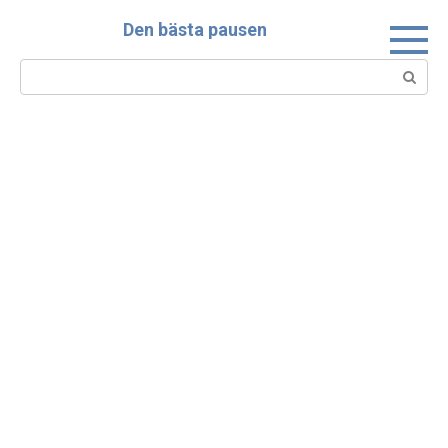
Skip
Den bästa pausen
to
content
Search: