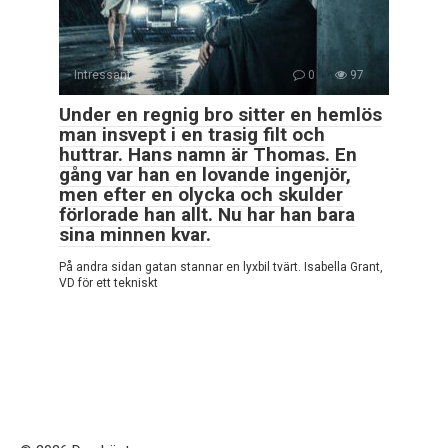
Intressant
0
97
Under en regnig bro sitter en hemlös
man insvept i en trasig filt och
huttrar. Hans namn är Thomas. En
gång var han en lovande ingenjör,
men efter en olycka och skulder
förlorade han allt. Nu har han bara
sina minnen kvar.
På andra sidan gatan stannar en lyxbil tvärt. Isabella Grant,
VD för ett tekniskt