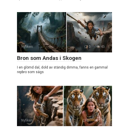
Nyfiken
0
45
Bron som Andas i Skogen
I en glömd dal, dold av ständig dimma, fanns en gammal
repbro som sägs
Nyfiken
0
174