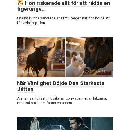
Hon riskerade allt för att rädda en
tigerunge…
En ung kvinna vandrade ensam i bergen när hon hörde ett
förtvivlat rop. Hon
Historia
0
73
När Vänlighet Böjde Den Starkaste
Jätten
Arenan var fullsatt. Publikens rop ekade mellan läktarna,
men bakom ljudet fanns en annan