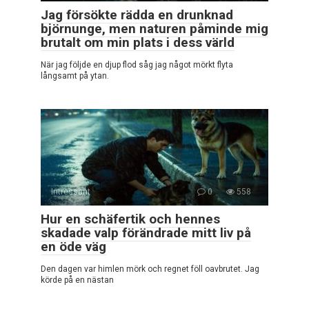
Jag försökte rädda en drunknad
björnunge, men naturen påminde mig
brutalt om min plats i dess värld
När jag följde en djup flod såg jag något mörkt flyta
långsamt på ytan.
Intressant
0
558
Hur en schäfertik och hennes
skadade valp förändrade mitt liv på
en öde väg
Den dagen var himlen mörk och regnet föll oavbrutet. Jag
körde på en nästan