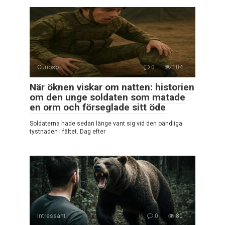
Curioso
0
104
När öknen viskar om natten: historien
om den unge soldaten som matade
en orm och förseglade sitt öde
Soldaterna hade sedan länge vant sig vid den oändliga
tystnaden i fältet. Dag efter
Intressant
0
80