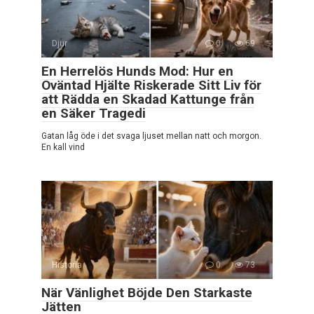
Djur
0
69
En Herrelös Hunds Mod: Hur en
Oväntad Hjälte Riskerade Sitt Liv för
att Rädda en Skadad Kattunge från
en Säker Tragedi
Gatan låg öde i det svaga ljuset mellan natt och morgon.
En kall vind
Historia
0
73
När Vänlighet Böjde Den Starkaste
Jätten