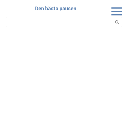
Skip
Den bästa pausen
to
content
Search: