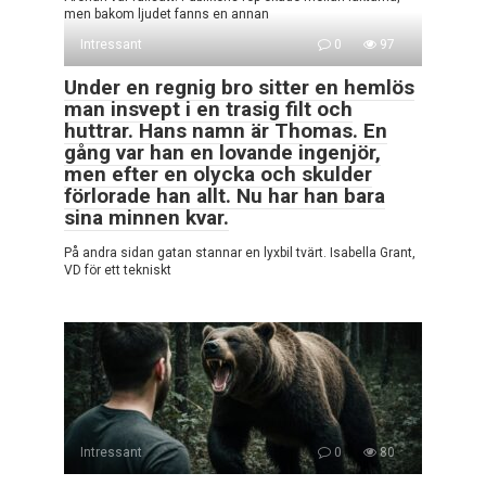
men bakom ljudet fanns en annan
Intressant
0
97
Under en regnig bro sitter en hemlös
man insvept i en trasig filt och
huttrar. Hans namn är Thomas. En
gång var han en lovande ingenjör,
men efter en olycka och skulder
förlorade han allt. Nu har han bara
sina minnen kvar.
På andra sidan gatan stannar en lyxbil tvärt. Isabella Grant,
VD för ett tekniskt
Intressant
0
80