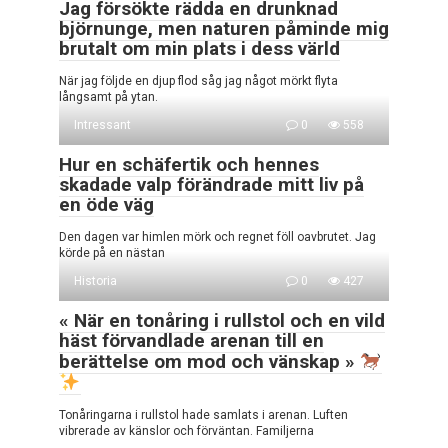
Jag försökte rädda en drunknad
björnunge, men naturen påminde mig
brutalt om min plats i dess värld
När jag följde en djup flod såg jag något mörkt flyta
långsamt på ytan.
Intressant
0
558
Hur en schäfertik och hennes
skadade valp förändrade mitt liv på
en öde väg
Den dagen var himlen mörk och regnet föll oavbrutet. Jag
körde på en nästan
Historia
0
427
« När en tonåring i rullstol och en vild
häst förvandlade arenan till en
berättelse om mod och vänskap »
Tonåringarna i rullstol hade samlats i arenan. Luften
vibrerade av känslor och förväntan. Familjerna