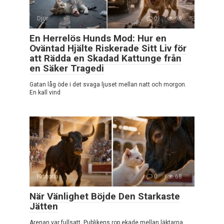
Djur
0
69
En Herrelös Hunds Mod: Hur en
Oväntad Hjälte Riskerade Sitt Liv för
att Rädda en Skadad Kattunge från
en Säker Tragedi
Gatan låg öde i det svaga ljuset mellan natt och morgon.
En kall vind
Historia
0
68
När Vänlighet Böjde Den Starkaste
Jätten
Arenan var fullsatt. Publikens rop ekade mellan läktarna,