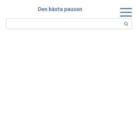
Skip
Den bästa pausen
to
content
Search: