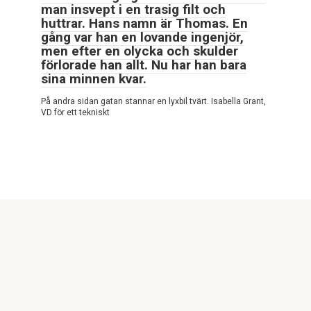
man insvept i en trasig filt och
huttrar. Hans namn är Thomas. En
gång var han en lovande ingenjör,
men efter en olycka och skulder
förlorade han allt. Nu har han bara
sina minnen kvar.
På andra sidan gatan stannar en lyxbil tvärt. Isabella Grant,
VD för ett tekniskt
© 2026 Den bästa pausen
Croque Info Remarque! Ce site est uniquement à des fins
d'information et de divertissement. Attention ! la copie de ce
site est interdite car elle est considérée comme propriété
intellectuelle et a été indexée, il est permis de partager
uniquement par un lien actif