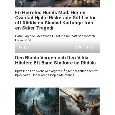
Djur
0
69
En Herrelös Hunds Mod: Hur en
Oväntad Hjälte Riskerade Sitt Liv för
att Rädda en Skadad Kattunge från
en Säker Tragedi
Gatan låg öde i det svaga ljuset mellan natt och morgon.
En kall vind
Nyfiken
0
42
Den Blinda Vargen och Den Vilda
Hästen: Ett Band Starkare än Rädsla
Djupt inne i de svenska skogarna låg rehabiliteringscentret
Björkdalen. Under årens lopp hade många