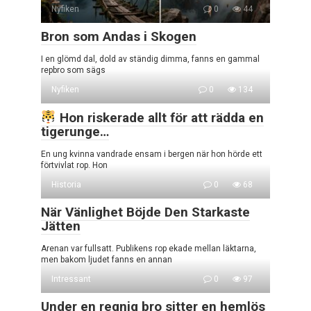
Nyfiken
0
44
Bron som Andas i Skogen
I en glömd dal, dold av ständig dimma, fanns en gammal
repbro som sägs
Nyfiken
0
134
Hon riskerade allt för att rädda en
tigerunge…
En ung kvinna vandrade ensam i bergen när hon hörde ett
förtvivlat rop. Hon
Historia
0
68
När Vänlighet Böjde Den Starkaste
Jätten
Arenan var fullsatt. Publikens rop ekade mellan läktarna,
men bakom ljudet fanns en annan
Intressant
0
97
Under en regnig bro sitter en hemlös