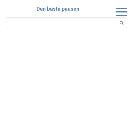
Skip
Den bästa pausen
to
content
Search: