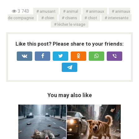
3 743
amusant
animal
animaux
animaux
de compagnie
chien
chiens
chiot
interesante
lécher le visage
Like this post? Please share to your friends:
You may also like