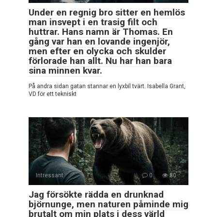
Under en regnig bro sitter en hemlös
man insvept i en trasig filt och
huttrar. Hans namn är Thomas. En
gång var han en lovande ingenjör,
men efter en olycka och skulder
förlorade han allt. Nu har han bara
sina minnen kvar.
På andra sidan gatan stannar en lyxbil tvärt. Isabella Grant,
VD för ett tekniskt
Intressant
0
80
Jag försökte rädda en drunknad
björnunge, men naturen påminde mig
brutalt om min plats i dess värld