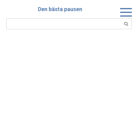
Skip
Den bästa pausen
to
content
Search: