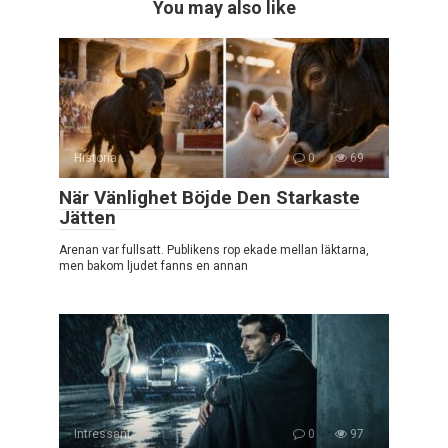
You may also like
Historia
0
69
När Vänlighet Böjde Den Starkaste
Jätten
Arenan var fullsatt. Publikens rop ekade mellan läktarna,
men bakom ljudet fanns en annan
Intressant
0
97