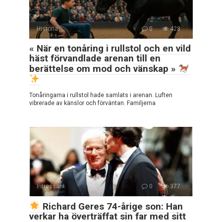
Historia
0
428
« När en tonåring i rullstol och en vild
häst förvandlade arenan till en
berättelse om mod och vänskap »
Tonåringarna i rullstol hade samlats i arenan. Luften
vibrerade av känslor och förväntan. Familjerna
Intressant
0
377
Richard Geres 74-årige son: Han
verkar ha överträffat sin far med sitt