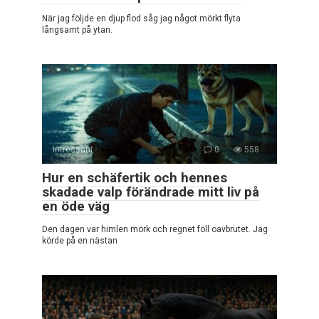
När jag följde en djup flod såg jag något mörkt flyta
långsamt på ytan.
Intressant
0
558
Hur en schäfertik och hennes
skadade valp förändrade mitt liv på
en öde väg
Den dagen var himlen mörk och regnet föll oavbrutet. Jag
körde på en nästan