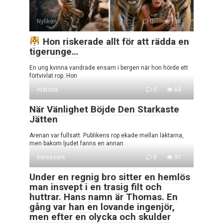
Nyfiken
0
134
Hon riskerade allt för att rädda en
tigerunge…
En ung kvinna vandrade ensam i bergen när hon hörde ett
förtvivlat rop. Hon
Historia
0
68
När Vänlighet Böjde Den Starkaste
Jätten
Arenan var fullsatt. Publikens rop ekade mellan läktarna,
men bakom ljudet fanns en annan
Intressant
0
97
Under en regnig bro sitter en hemlös
man insvept i en trasig filt och
huttrar. Hans namn är Thomas. En
gång var han en lovande ingenjör,
men efter en olycka och skulder