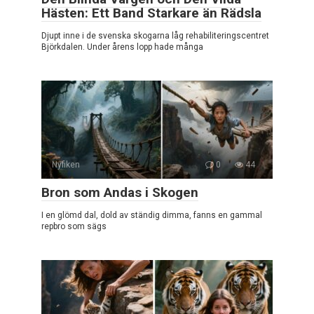
Hästen: Ett Band Starkare än Rädsla
Djupt inne i de svenska skogarna låg rehabiliteringscentret
Björkdalen. Under årens lopp hade många
Nyfiken
0
44
Bron som Andas i Skogen
I en glömd dal, dold av ständig dimma, fanns en gammal
repbro som sägs