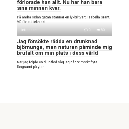
förlorade han allt. Nu har han bara
sina minnen kvar.
På andra sidan gatan stannar en lyxbil tvärt. Isabella Grant,
VD för ett tekniskt
Intressant
0
80
Jag försökte rädda en drunknad
björnunge, men naturen påminde mig
brutalt om min plats i dess värld
När jag följde en djup flod såg jag något mörkt flyta
långsamt på ytan.
© 2026 Den bästa pausen
Croque Info Remarque! Ce site est uniquement à des fins
d'information et de divertissement. Attention ! la copie de ce