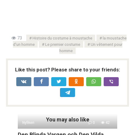
73
Histoire du costume à moustache
la moustache
d'un homme
Le premier costume
Un vêtement pour
homme
Like this post? Please share to your friends:
You may also like
Nyfiken
0
42
Den Blinda Vargen och Den Vilda