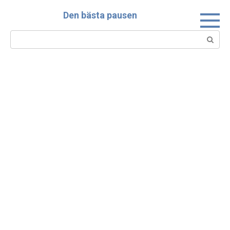
Skip
Den bästa pausen
to
content
Search: