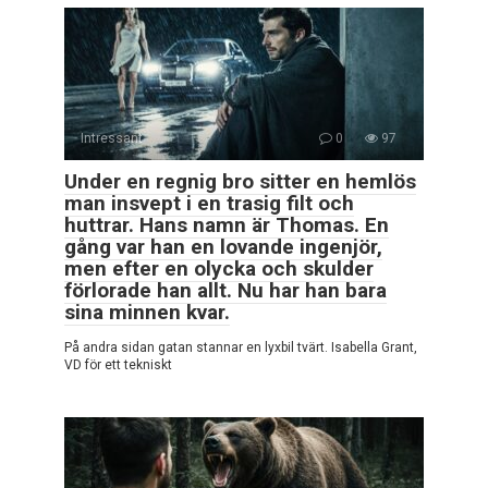
Intressant
0
97
Under en regnig bro sitter en hemlös
man insvept i en trasig filt och
huttrar. Hans namn är Thomas. En
gång var han en lovande ingenjör,
men efter en olycka och skulder
förlorade han allt. Nu har han bara
sina minnen kvar.
På andra sidan gatan stannar en lyxbil tvärt. Isabella Grant,
VD för ett tekniskt