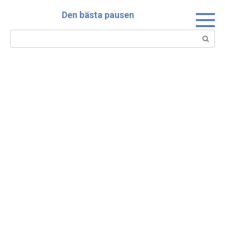
Skip
Den bästa pausen
to
content
Search: