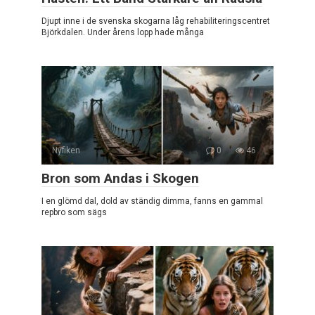
Djupt inne i de svenska skogarna låg rehabiliteringscentret
Björkdalen. Under årens lopp hade många
Nyfiken
0
46
Bron som Andas i Skogen
I en glömd dal, dold av ständig dimma, fanns en gammal
repbro som sägs