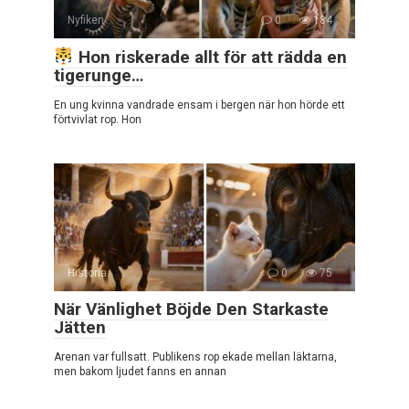
Nyfiken
0
184
Hon riskerade allt för att rädda en
tigerunge…
En ung kvinna vandrade ensam i bergen när hon hörde ett
förtvivlat rop. Hon
Historia
0
75
När Vänlighet Böjde Den Starkaste
Jätten
Arenan var fullsatt. Publikens rop ekade mellan läktarna,
men bakom ljudet fanns en annan