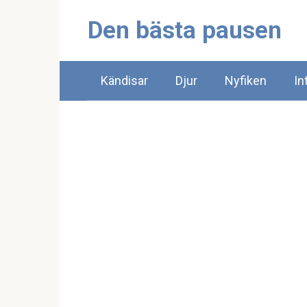
Skip
Den bästa pausen
to
content
Kändisar
Djur
Nyfiken
In