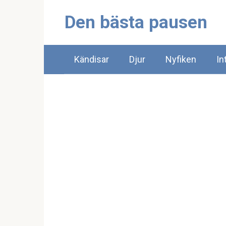
Skip
Den bästa pausen
to
content
Kändisar
Djur
Nyfiken
In