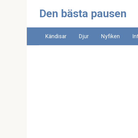
Skip
Den bästa pausen
to
content
Kändisar
Djur
Nyfiken
In