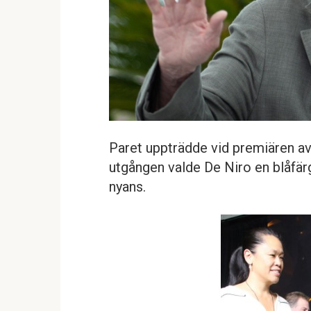
Paret uppträdde vid premiären av
utgången valde De Niro en blåfärg
nyans.