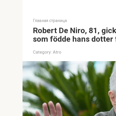
Главная страница
Robert De Niro, 81, gic
som födde hans dotter 
Category:
Atro