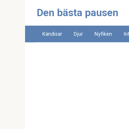
Skip
Den bästa pausen
to
content
Kändisar
Djur
Nyfiken
In