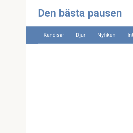
Skip
Den bästa pausen
to
content
Kändisar
Djur
Nyfiken
In