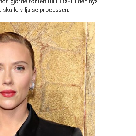
on gjorde rösten till Elita-1 i den nya
 skulle vilja se processen.