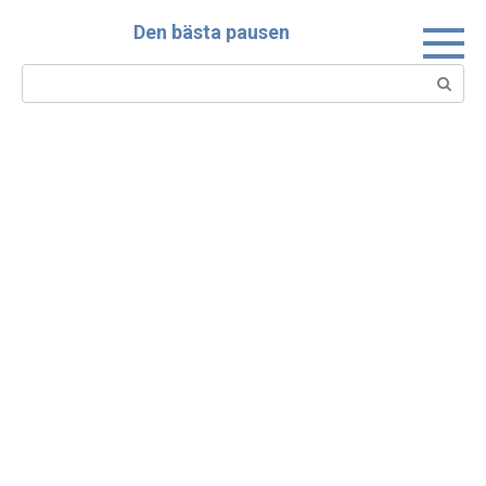
Skip
Den bästa pausen
to
content
Search: