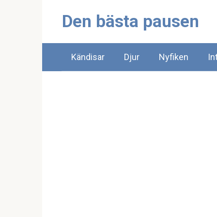
Skip
Den bästa pausen
to
content
Kändisar
Djur
Nyfiken
In