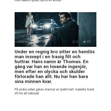
men bakom ljudet fanns en annan
Intressant
0
97
Under en regnig bro sitter en hemlös
man insvept i en trasig filt och
huttrar. Hans namn är Thomas. En
gång var han en lovande ingenjör,
men efter en olycka och skulder
förlorade han allt. Nu har han bara
sina minnen kvar.
På andra sidan gatan stannar en lyxbil tvärt. Isabella Grant,
VD för ett tekniskt