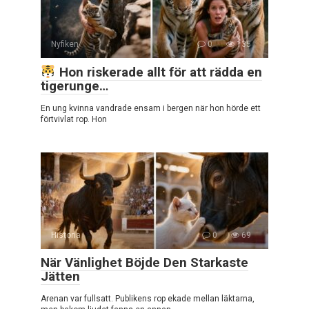
Nyfiken
0
135
Hon riskerade allt för att rädda en
tigerunge…
En ung kvinna vandrade ensam i bergen när hon hörde ett
förtvivlat rop. Hon
Historia
0
69
När Vänlighet Böjde Den Starkaste
Jätten
Arenan var fullsatt. Publikens rop ekade mellan läktarna,