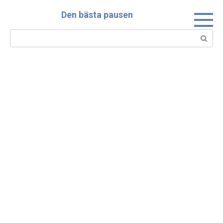
Skip
Den bästa pausen
to
content
Search: