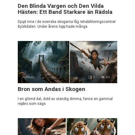
Den Blinda Vargen och Den Vilda
Hästen: Ett Band Starkare än Rädsla
Djupt inne i de svenska skogarna låg rehabiliteringscentret
Björkdalen. Under årens lopp hade många
Nyfiken
0
44
Bron som Andas i Skogen
I en glömd dal, dold av ständig dimma, fanns en gammal
repbro som sägs