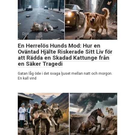
Djur
0
69
En Herrelös Hunds Mod: Hur en
Oväntad Hjälte Riskerade Sitt Liv för
att Rädda en Skadad Kattunge från
en Säker Tragedi
Gatan låg öde i det svaga ljuset mellan natt och morgon.
En kall vind
Nyfiken
0
42