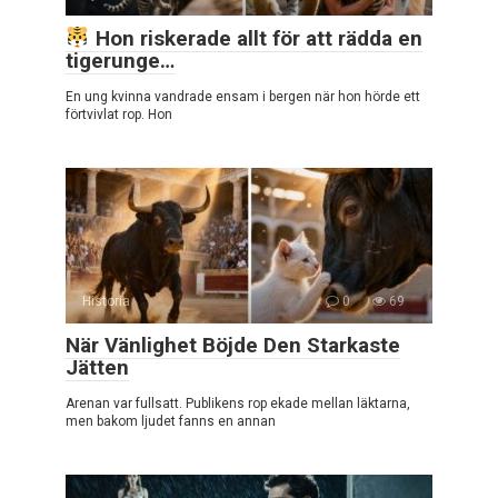
Hon riskerade allt för att rädda en
tigerunge…
En ung kvinna vandrade ensam i bergen när hon hörde ett
förtvivlat rop. Hon
Historia
0
69
När Vänlighet Böjde Den Starkaste
Jätten
Arenan var fullsatt. Publikens rop ekade mellan läktarna,
men bakom ljudet fanns en annan