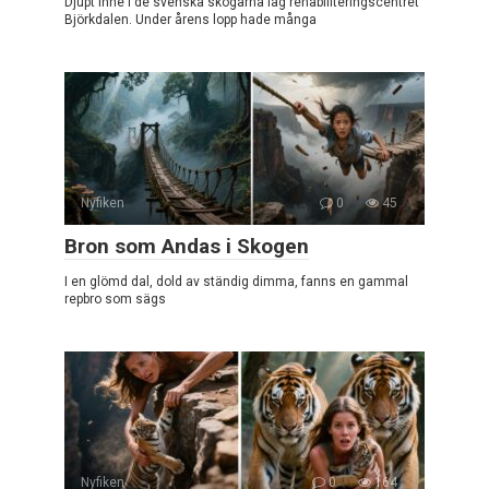
Djupt inne i de svenska skogarna låg rehabiliteringscentret
Björkdalen. Under årens lopp hade många
Nyfiken
0
45
Bron som Andas i Skogen
I en glömd dal, dold av ständig dimma, fanns en gammal
repbro som sägs
Nyfiken
0
164