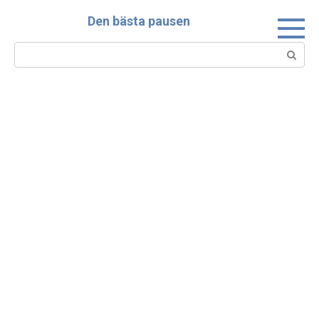
Skip
Den bästa pausen
to
content
Search: