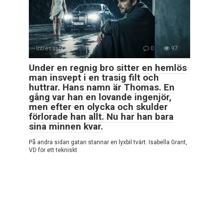
Intressant
0
97
Under en regnig bro sitter en hemlös
man insvept i en trasig filt och
huttrar. Hans namn är Thomas. En
gång var han en lovande ingenjör,
men efter en olycka och skulder
förlorade han allt. Nu har han bara
sina minnen kvar.
På andra sidan gatan stannar en lyxbil tvärt. Isabella Grant,
VD för ett tekniskt