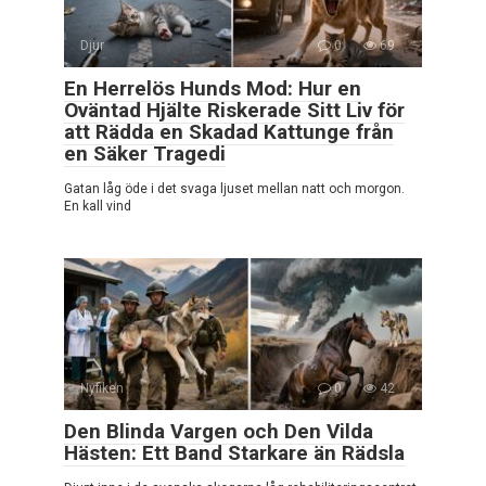
Djur
0
69
En Herrelös Hunds Mod: Hur en
Oväntad Hjälte Riskerade Sitt Liv för
att Rädda en Skadad Kattunge från
en Säker Tragedi
Gatan låg öde i det svaga ljuset mellan natt och morgon.
En kall vind
Nyfiken
0
42
Den Blinda Vargen och Den Vilda
Hästen: Ett Band Starkare än Rädsla