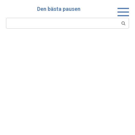
Skip
Den bästa pausen
to
content
Search: