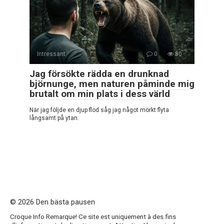
Intressant
0
80
Jag försökte rädda en drunknad
björnunge, men naturen påminde mig
brutalt om min plats i dess värld
När jag följde en djup flod såg jag något mörkt flyta
långsamt på ytan.
© 2026 Den bästa pausen
Croque Info Remarque! Ce site est uniquement à des fins