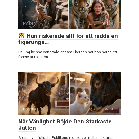
Nyfiken
0
184
Hon riskerade allt för att rädda en
tigerunge…
En ung kvinna vandrade ensam i bergen när hon hörde ett
förtvivlat rop. Hon
Historia
0
74
När Vänlighet Böjde Den Starkaste
Jätten
Arenan var fullsatt. Publikens rop ekade mellan läktarna,