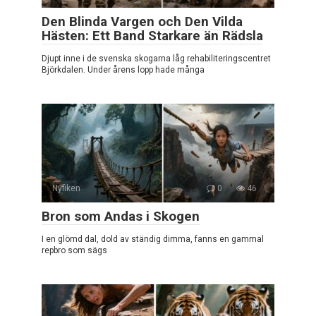
Den Blinda Vargen och Den Vilda
Hästen: Ett Band Starkare än Rädsla
Djupt inne i de svenska skogarna låg rehabiliteringscentret
Björkdalen. Under årens lopp hade många
Nyfiken
0
46
Bron som Andas i Skogen
I en glömd dal, dold av ständig dimma, fanns en gammal
repbro som sägs