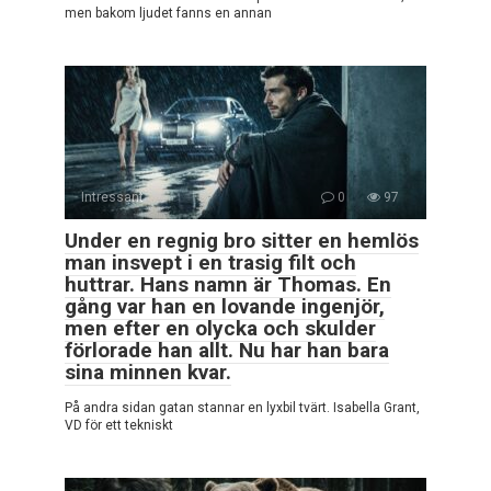
men bakom ljudet fanns en annan
Intressant
0
97
Under en regnig bro sitter en hemlös
man insvept i en trasig filt och
huttrar. Hans namn är Thomas. En
gång var han en lovande ingenjör,
men efter en olycka och skulder
förlorade han allt. Nu har han bara
sina minnen kvar.
På andra sidan gatan stannar en lyxbil tvärt. Isabella Grant,
VD för ett tekniskt