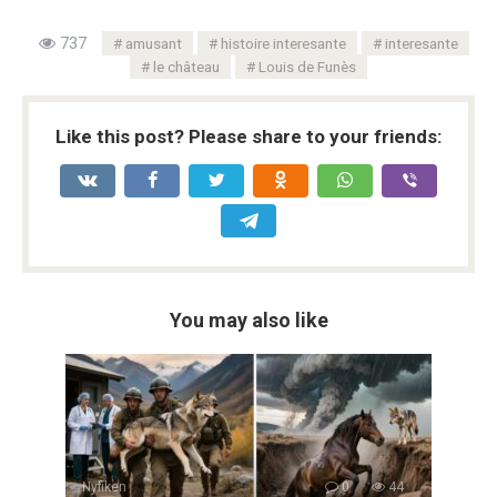
737
amusant
histoire interesante
interesante
le château
Louis de Funès
Like this post? Please share to your friends:
You may also like
Nyfiken
0
44