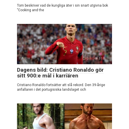
Tom beskriver vad de kungliga äter i sin snart utgivna bok
”Cooking and the
Autre
0
118
Dagens bild: Cristiano Ronaldo gör
sitt 900:e mål i karriären
Cristiano Ronaldo fortsätter att slå rekord. Den 39-årige
anfallaren i det portugisiska landslaget och