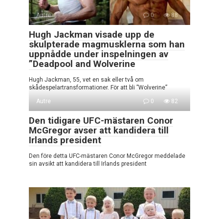
Autre
0
88
Hugh Jackman visade upp de
skulpterade magmusklerna som han
uppnådde under inspelningen av
”Deadpool and Wolverine
Hugh Jackman, 55, vet en sak eller två om
skådespelartransformationer. För att bli ”Wolverine”
Autre
0
82
Den tidigare UFC-mästaren Conor
McGregor avser att kandidera till
Irlands president
Den före detta UFC-mästaren Conor McGregor meddelade
sin avsikt att kandidera till Irlands president