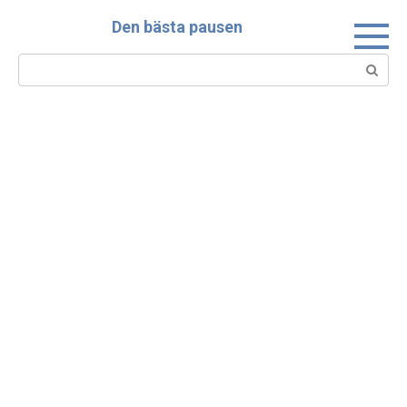
Skip
Den bästa pausen
to
content
Search: