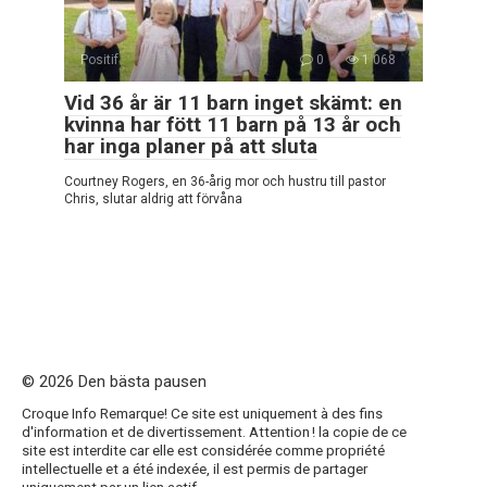
Positif
0
1 068
Vid 36 år är 11 barn inget skämt: en
kvinna har fött 11 barn på 13 år och
har inga planer på att sluta
Courtney Rogers, en 36-årig mor och hustru till pastor
Chris, slutar aldrig att förvåna
© 2026 Den bästa pausen
Croque Info Remarque! Ce site est uniquement à des fins
d'information et de divertissement. Attention ! la copie de ce
site est interdite car elle est considérée comme propriété
intellectuelle et a été indexée, il est permis de partager