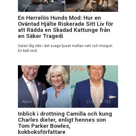
Djur
0
69
En Herrelös Hunds Mod: Hur en
Oväntad Hjälte Riskerade Sitt Liv för
att Rädda en Skadad Kattunge från
en Säker Tragedi
Gatan låg öde i det svaga ljuset mellan natt och morgon.
En kall vind
Autre
0
122
Inblick i drottning Camilla och kung
Charles dieter, enligt hennes son
Tom Parker Bowles,
kokboksförfattare