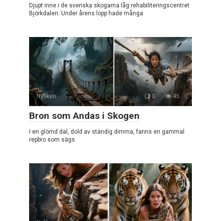
Djupt inne i de svenska skogarna låg rehabiliteringscentret
Björkdalen. Under årens lopp hade många
Nyfiken
0
45
Bron som Andas i Skogen
I en glömd dal, dold av ständig dimma, fanns en gammal
repbro som sägs