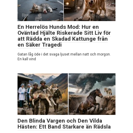
Djur
0
69
En Herrelös Hunds Mod: Hur en
Oväntad Hjälte Riskerade Sitt Liv för
att Rädda en Skadad Kattunge från
en Säker Tragedi
Gatan låg öde i det svaga ljuset mellan natt och morgon.
En kall vind
Nyfiken
0
43
Den Blinda Vargen och Den Vilda
Hästen: Ett Band Starkare än Rädsla