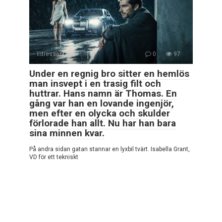
Intressant
0
97
Under en regnig bro sitter en hemlös
man insvept i en trasig filt och
huttrar. Hans namn är Thomas. En
gång var han en lovande ingenjör,
men efter en olycka och skulder
förlorade han allt. Nu har han bara
sina minnen kvar.
På andra sidan gatan stannar en lyxbil tvärt. Isabella Grant,
VD för ett tekniskt