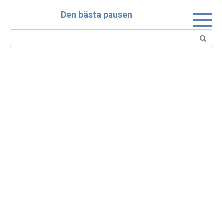
Skip
Den bästa pausen
to
content
Search: