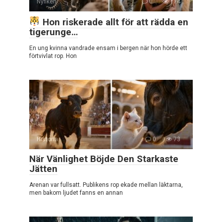
Nyfiken
0
174
Hon riskerade allt för att rädda en
tigerunge…
En ung kvinna vandrade ensam i bergen när hon hörde ett
förtvivlat rop. Hon
Historia
0
73
När Vänlighet Böjde Den Starkaste
Jätten
Arenan var fullsatt. Publikens rop ekade mellan läktarna,
men bakom ljudet fanns en annan