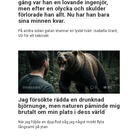
gång var han en lovande ingenjör,
men efter en olycka och skulder
förlorade han allt. Nu har han bara
sina minnen kvar.
På andra sidan gatan stannar en lyxbil tvärt. Isabella Grant,
VD för ett tekniskt
Intressant
0
80
Jag försökte rädda en drunknad
björnunge, men naturen påminde mig
brutalt om min plats i dess värld
När jag följde en djup flod såg jag något mörkt flyta
långsamt på ytan.