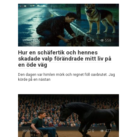
Intressant
0
558
Hur en schäfertik och hennes
skadade valp förändrade mitt liv på
en öde väg
Den dagen var himlen mörk och regnet föll oavbrutet. Jag
körde på en nästan
Historia
0
427