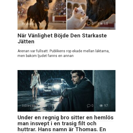
Historia
0
68
När Vänlighet Böjde Den Starkaste
Jätten
Arenan var fullsatt. Publikens rop ekade mellan läktarna,
men bakom ljudet fanns en annan
Intressant
0
97
Under en regnig bro sitter en hemlös
man insvept i en trasig filt och
huttrar. Hans namn är Thomas. En