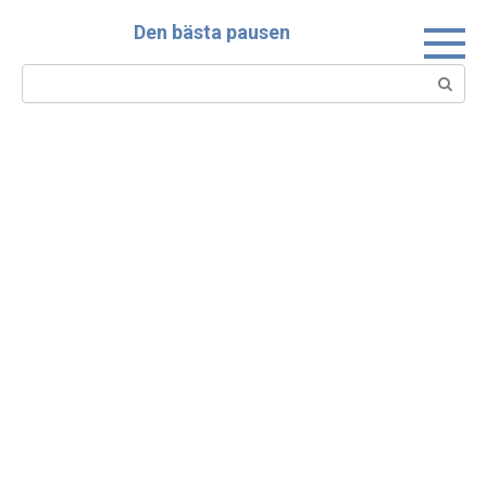
Skip
Den bästa pausen
to
content
Search: