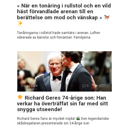
« När en tonåring i rullstol och en vild
häst förvandlade arenan till en
berättelse om mod och vänskap »
Tonåringarna i rullstol hade samlats i arenan. Luften
vibrerade av känslor och förväntan. Familjerna
Intressant
0
377
Richard Geres 74-årige son: Han
verkar ha överträffat sin far med sitt
snygga utseende!
Richard Geres fans är mycket nöjda!
Den legendariske
skådespelaren presenterade sin 24-årige son