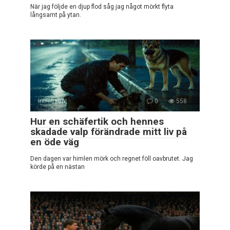
När jag följde en djup flod såg jag något mörkt flyta
långsamt på ytan.
Intressant
0
558
Hur en schäfertik och hennes
skadade valp förändrade mitt liv på
en öde väg
Den dagen var himlen mörk och regnet föll oavbrutet. Jag
körde på en nästan