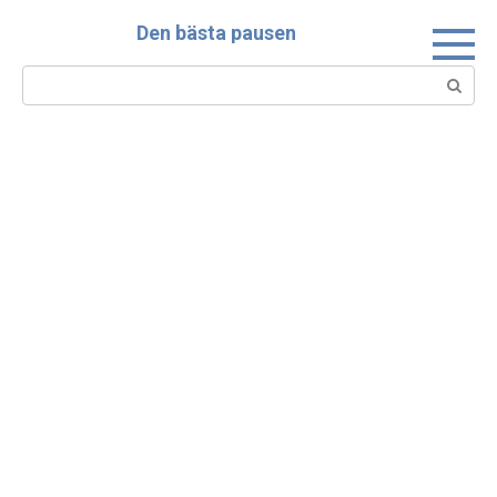
Skip
Den bästa pausen
to
content
Search: