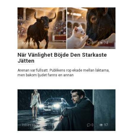
Historia
0
74
När Vänlighet Böjde Den Starkaste
Jätten
Arenan var fullsatt. Publikens rop ekade mellan läktarna,
men bakom ljudet fanns en annan
Intressant
0
97