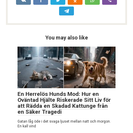
You may also like
Djur
0
69
En Herrelös Hunds Mod: Hur en
Oväntad Hjälte Riskerade Sitt Liv för
att Rädda en Skadad Kattunge från
en Säker Tragedi
Gatan låg öde i det svaga ljuset mellan natt och morgon.
En kall vind