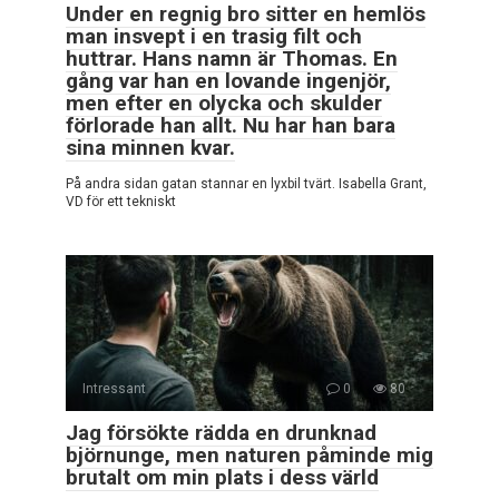
Under en regnig bro sitter en hemlös
man insvept i en trasig filt och
huttrar. Hans namn är Thomas. En
gång var han en lovande ingenjör,
men efter en olycka och skulder
förlorade han allt. Nu har han bara
sina minnen kvar.
På andra sidan gatan stannar en lyxbil tvärt. Isabella Grant,
VD för ett tekniskt
Intressant
0
80
Jag försökte rädda en drunknad
björnunge, men naturen påminde mig
brutalt om min plats i dess värld