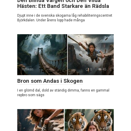
Den Blinda Vargen och Den Vilda
Hästen: Ett Band Starkare än Rädsla
Djupt inne i de svenska skogarna låg rehabiliteringscentret
Björkdalen. Under årens lopp hade många
Nyfiken
0
45
Bron som Andas i Skogen
I en glömd dal, dold av ständig dimma, fanns en gammal
repbro som sägs