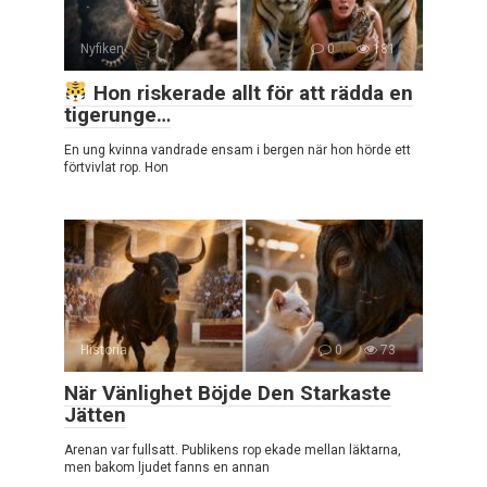
Nyfiken
0
181
Hon riskerade allt för att rädda en
tigerunge…
En ung kvinna vandrade ensam i bergen när hon hörde ett
förtvivlat rop. Hon
Historia
0
73
När Vänlighet Böjde Den Starkaste
Jätten
Arenan var fullsatt. Publikens rop ekade mellan läktarna,
men bakom ljudet fanns en annan