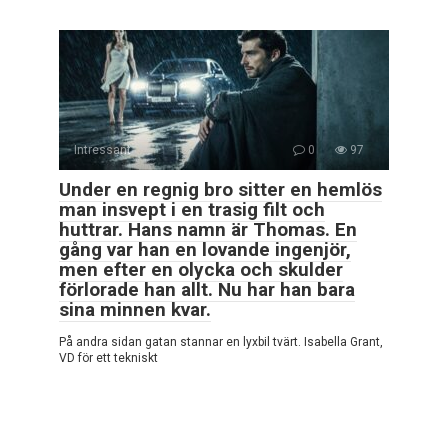
Intressant
0
97
Under en regnig bro sitter en hemlös
man insvept i en trasig filt och
huttrar. Hans namn är Thomas. En
gång var han en lovande ingenjör,
men efter en olycka och skulder
förlorade han allt. Nu har han bara
sina minnen kvar.
På andra sidan gatan stannar en lyxbil tvärt. Isabella Grant,
VD för ett tekniskt