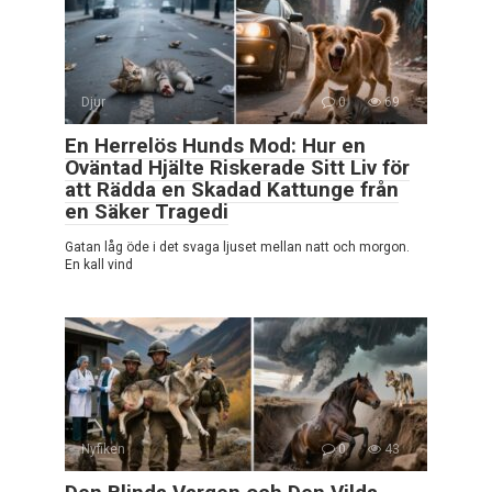
Djur
0
69
En Herrelös Hunds Mod: Hur en
Oväntad Hjälte Riskerade Sitt Liv för
att Rädda en Skadad Kattunge från
en Säker Tragedi
Gatan låg öde i det svaga ljuset mellan natt och morgon.
En kall vind
Nyfiken
0
43