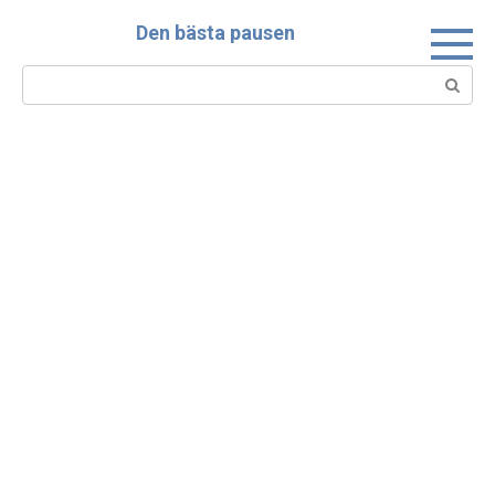
Skip
Den bästa pausen
to
content
Search: