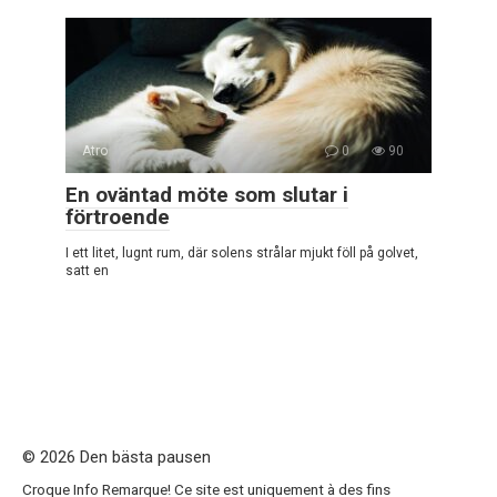
Atro
0
90
En oväntad möte som slutar i
förtroende
I ett litet, lugnt rum, där solens strålar mjukt föll på golvet,
satt en
© 2026 Den bästa pausen
Croque Info Remarque! Ce site est uniquement à des fins