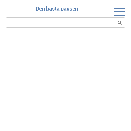
Skip
Den bästa pausen
to
content
Search: