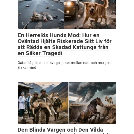
Djur
0
69
En Herrelös Hunds Mod: Hur en
Oväntad Hjälte Riskerade Sitt Liv för
att Rädda en Skadad Kattunge från
en Säker Tragedi
Gatan låg öde i det svaga ljuset mellan natt och morgon.
En kall vind
Nyfiken
0
42
Den Blinda Vargen och Den Vilda