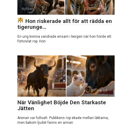
Nyfiken
0
165
Hon riskerade allt för att rädda en
tigerunge…
En ung kvinna vandrade ensam i bergen när hon hörde ett
förtvivlat rop. Hon
Historia
0
69
När Vänlighet Böjde Den Starkaste
Jätten
Arenan var fullsatt. Publikens rop ekade mellan läktarna,
men bakom ljudet fanns en annan