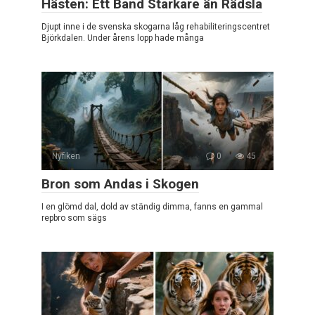
Hästen: Ett Band Starkare än Rädsla
Djupt inne i de svenska skogarna låg rehabiliteringscentret
Björkdalen. Under årens lopp hade många
Nyfiken
0
45
Bron som Andas i Skogen
I en glömd dal, dold av ständig dimma, fanns en gammal
repbro som sägs