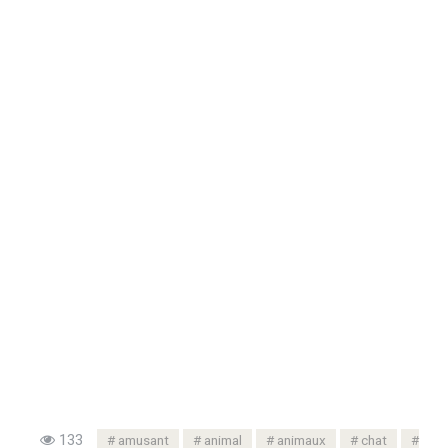
133
amusant
animal
animaux
chat