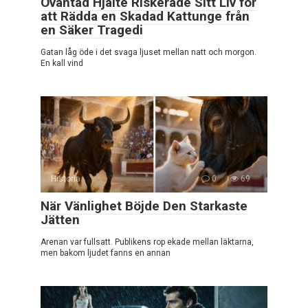
Oväntad Hjälte Riskerade Sitt Liv för
att Rädda en Skadad Kattunge från
en Säker Tragedi
Gatan låg öde i det svaga ljuset mellan natt och morgon.
En kall vind
Historia
0
69
När Vänlighet Böjde Den Starkaste
Jätten
Arenan var fullsatt. Publikens rop ekade mellan läktarna,
men bakom ljudet fanns en annan