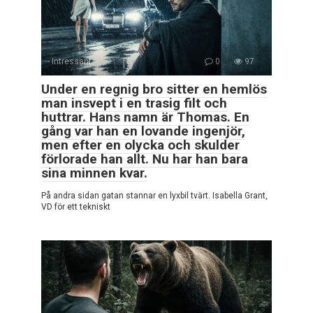
Intressant
0
97
Under en regnig bro sitter en hemlös
man insvept i en trasig filt och
huttrar. Hans namn är Thomas. En
gång var han en lovande ingenjör,
men efter en olycka och skulder
förlorade han allt. Nu har han bara
sina minnen kvar.
På andra sidan gatan stannar en lyxbil tvärt. Isabella Grant,
VD för ett tekniskt