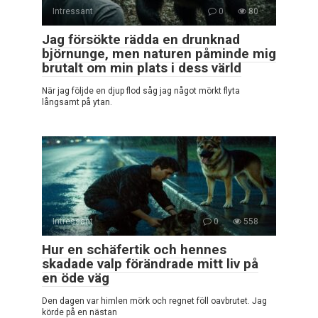
Intressant
0
80
Jag försökte rädda en drunknad
björnunge, men naturen påminde mig
brutalt om min plats i dess värld
När jag följde en djup flod såg jag något mörkt flyta
långsamt på ytan.
Intressant
0
558
Hur en schäfertik och hennes
skadade valp förändrade mitt liv på
en öde väg
Den dagen var himlen mörk och regnet föll oavbrutet. Jag
körde på en nästan