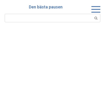
Skip
Den bästa pausen
to
content
Search: