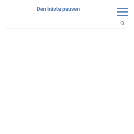
Skip
Den bästa pausen
to
content
Search: