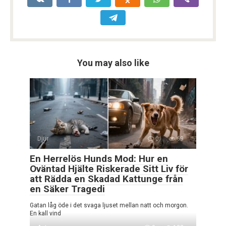
You may also like
Djur
0
69
En Herrelös Hunds Mod: Hur en
Oväntad Hjälte Riskerade Sitt Liv för
att Rädda en Skadad Kattunge från
en Säker Tragedi
Gatan låg öde i det svaga ljuset mellan natt och morgon.
En kall vind