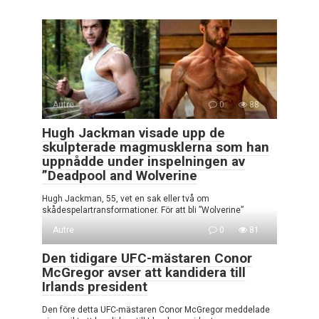
Autre
0
88
Hugh Jackman visade upp de
skulpterade magmusklerna som han
uppnådde under inspelningen av
”Deadpool and Wolverine
Hugh Jackman, 55, vet en sak eller två om
skådespelartransformationer. För att bli ”Wolverine”
Autre
0
81
Den tidigare UFC-mästaren Conor
McGregor avser att kandidera till
Irlands president
Den före detta UFC-mästaren Conor McGregor meddelade