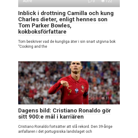
Autre
0
122
Inblick i drottning Camilla och kung
Charles dieter, enligt hennes son
Tom Parker Bowles,
kokboksförfattare
Tom beskriver vad de kungliga äter i sin snart utgivna bok
”Cooking and the
Autre
0
118
Dagens bild: Cristiano Ronaldo gör
sitt 900:e mål i karriären
Cristiano Ronaldo fortsätter att slå rekord. Den 39-årige
anfallaren i det portugisiska landslaget och