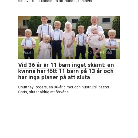
sin avsikt att kandidera till Irlands president
Positif
0
1 068
Vid 36 år är 11 barn inget skämt: en
kvinna har fött 11 barn på 13 år och
har inga planer på att sluta
Courtney Rogers, en 36-årig mor och hustru till pastor
Chris, slutar aldrig att förvåna